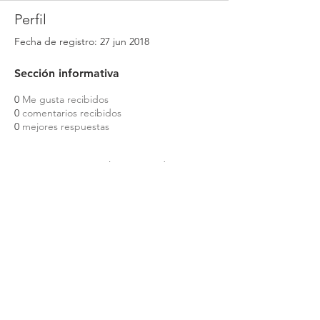
Perfil
Fecha de registro: 27 jun 2018
Sección informativa
0
Me gusta recibidos
0
comentarios recibidos
0
mejores respuestas
© 2020 Corporate Relocations Ltd
info@corporaterelocations.ie
Tel:
00 353 (1) 588 0513